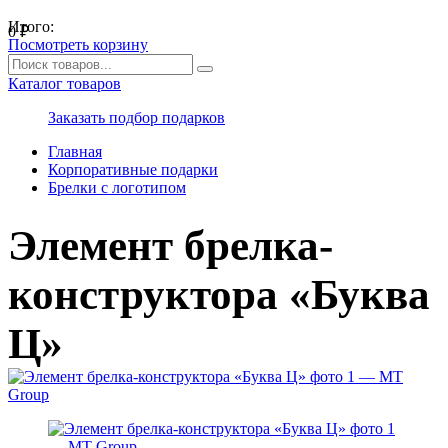
Итого:
0
₽
Посмотреть корзину
Каталог товаров
Заказать подбор подарков
Главная
Корпоративные подарки
Брелки с логотипом
Элемент брелка-
конструктора «Буква
Ц»