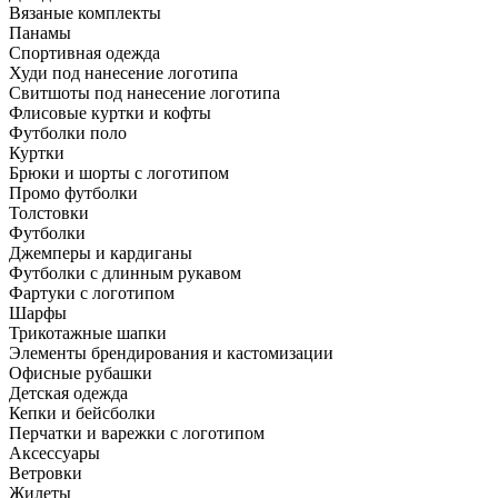
Вязаные комплекты
Панамы
Спортивная одежда
Худи под нанесение логотипа
Свитшоты под нанесение логотипа
Флисовые куртки и кофты
Футболки поло
Куртки
Брюки и шорты с логотипом
Промо футболки
Толстовки
Футболки
Джемперы и кардиганы
Футболки с длинным рукавом
Фартуки с логотипом
Шарфы
Трикотажные шапки
Элементы брендирования и кастомизации
Офисные рубашки
Детская одежда
Кепки и бейсболки
Перчатки и варежки с логотипом
Аксессуары
Ветровки
Жилеты