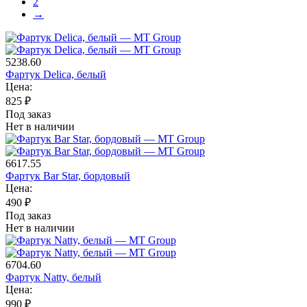
2
→
5238.60
Фартук Delica, белый
Цена:
825
₽
Под заказ
Нет в наличии
6617.55
Фартук Bar Star, бордовый
Цена:
490
₽
Под заказ
Нет в наличии
6704.60
Фартук Natty, белый
Цена:
990
₽