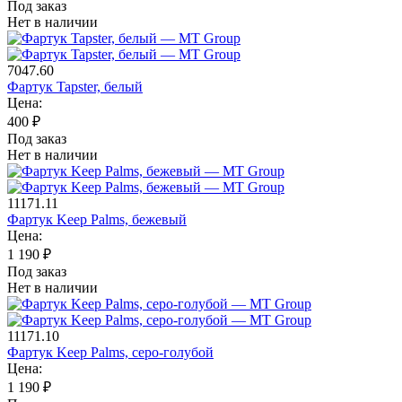
Под заказ
Нет в наличии
7047.60
Фартук Tapster, белый
Цена:
400
₽
Под заказ
Нет в наличии
11171.11
Фартук Keep Palms, бежевый
Цена:
1 190
₽
Под заказ
Нет в наличии
11171.10
Фартук Keep Palms, серо-голубой
Цена:
1 190
₽