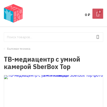
0
0
₽
Бытовая техника
ТВ-медиацентр с умной
камерой SberBox Top