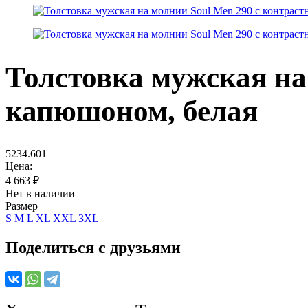
Толстовка мужская на
капюшоном, белая
5234.601
Цена:
4 663
₽
Нет в наличии
Размер
S
M
L
XL
XXL
3XL
Поделиться с друзьями