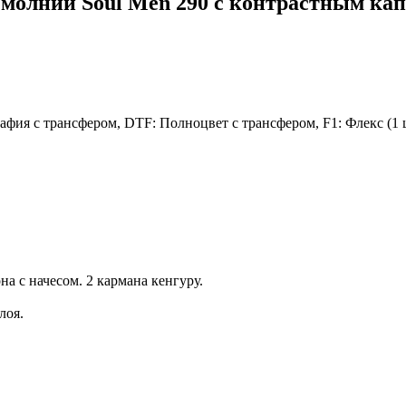
 молнии Soul Men 290 с контрастным ка
я с трансфером, DTF: Полноцвет с трансфером, F1: Флекс (1 цв
а с начесом. 2 кармана кенгуру.
лоя.