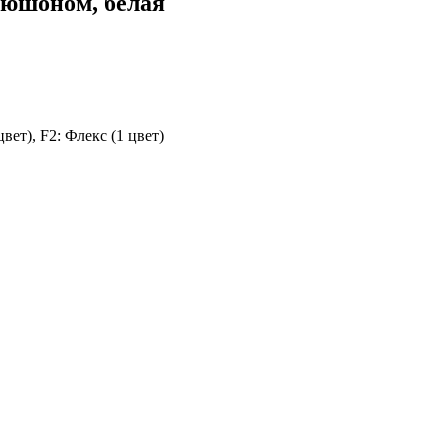
пюшоном, белая
ет), F2: Флекс (1 цвет)