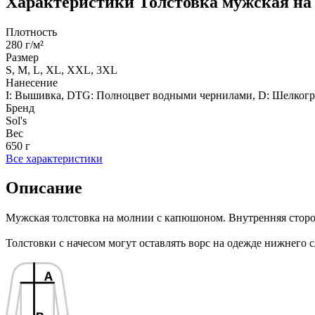
Характеристики
Толстовка мужская на
Плотность
280 г/м²
Размер
S, M, L, XL, XXL, 3XL
Нанесение
I: Вышивка, DTG: Полноцвет водными чернилами, D: Шелкографи
Бренд
Sol's
Вес
650 г
Все характеристики
Описание
Мужская толстовка на молнии с капюшоном. Внутренняя сторон
Толстовки с начесом могут оставлять ворс на одежде нижнего с