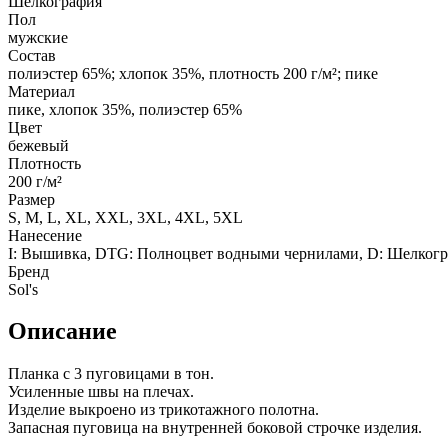
Шелкография
Пол
мужские
Состав
полиэстер 65%; хлопок 35%, плотность 200 г/м²; пике
Материал
пике, хлопок 35%, полиэстер 65%
Цвет
бежевый
Плотность
200 г/м²
Размер
S, M, L, XL, XXL, 3XL, 4XL, 5XL
Нанесение
I: Вышивка, DTG: Полноцвет водными чернилами, D: Шелкографи
Бренд
Sol's
Описание
Планка с 3 пуговицами в тон.
Усиленные швы на плечах.
Изделие выкроено из трикотажного полотна.
Запасная пуговица на внутренней боковой строчке изделия.