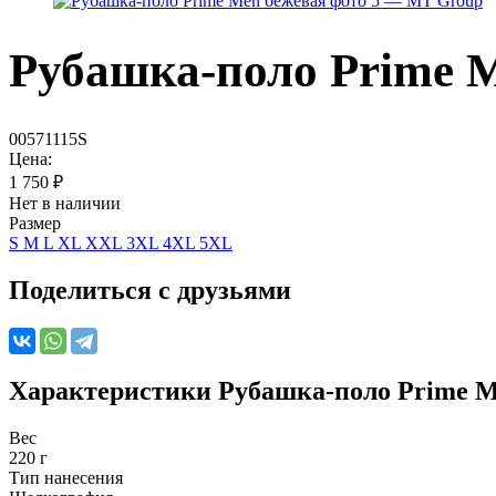
Рубашка-поло Prime 
00571115S
Цена:
1 750
₽
Нет в наличии
Размер
S
M
L
XL
XXL
3XL
4XL
5XL
Поделиться с друзьями
Характеристики
Рубашка-поло Prime M
Вес
220 г
Тип нанесения