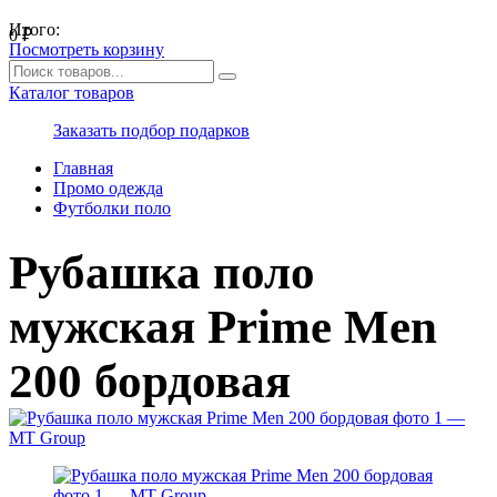
Итого:
0
₽
Посмотреть корзину
Каталог товаров
Заказать подбор подарков
Главная
Промо одежда
Футболки поло
Рубашка поло
мужская Prime Men
200 бордовая