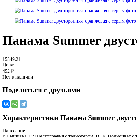
Панама Summer двуст
15849.21
Цена:
452
₽
Нет в наличии
Поделиться с друзьями
Характеристики
Панама Summer двусто
Нанесение
I: Вышивка, D: Шелкография с трансфером, DTF: Полноцвет с тр