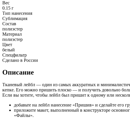
Вес
0.15 г
Тип нанесения
Сублимация
Состав
полиэстер
Материал
полиэстер
Цвет
белый
Спецфильтр
Сделано в России
Описание
Тканевый лейбл — один из самых аккуратных и минималистичны
кепке. Его можно пришить плоско — и получить довольно боль
Если вы хотите, чтобы лейбл был пришит к одному или несколь
добавьте на лейбл нанесение «Пришив» и сделайте его г
приложите макет, выполненный в конструкторе основног
«Файлы».