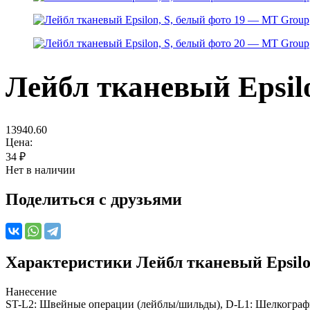
Лейбл тканевый Epsilo
13940.60
Цена:
34
₽
Нет в наличии
Поделиться с друзьями
Характеристики
Лейбл тканевый Epsilo
Нанесение
ST-L2: Швейные операции (лейблы/шильды), D-L1: Шелкограф