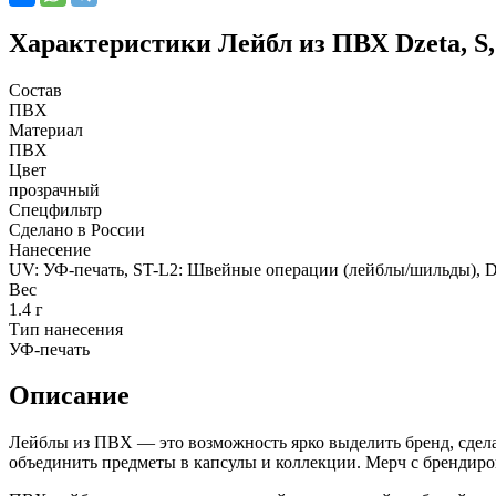
Характеристики
Лейбл из ПВХ Dzeta, S
Состав
ПВХ
Материал
ПВХ
Цвет
прозрачный
Спецфильтр
Сделано в России
Нанесение
UV: УФ-печать, ST-L2: Швейные операции (лейблы/шильды), D
Вес
1.4 г
Тип нанесения
УФ-печать
Описание
Лейблы из ПВХ — это возможность ярко выделить бренд, сдел
объединить предметы в капсулы и коллекции. Мерч с брендир