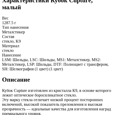
Характеристики
Кубок Cupture,
малый
Вес
1287.5 г
Тип нанесения
Металстикер
Состав
стекло, K9
Материал
стекло
Нанесение
LSM: Шильды, LSC: Шильды, MS1: Металстикер, MS2:
Металстикер, LSP: Шильды, DTF: Полноцвет с трансфером,
SH: Шелкография (1 цвет) (1 цвет)
Описание
Кубок Cupture изготовлен из кристалла К9, в основе которого
лежит оптическое боросиликатное стекло.
Эту марку стекла отличает низкий процент посторонних
включений, высокий показатель преломления и высокая
прозрачность — идеальные качества для изготовления наград
премиального уровня.