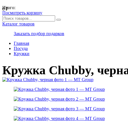
Итого:
0
₽
Посмотреть корзину
Каталог товаров
Заказать подбор подарков
Главная
Посуда
Кружки
Кружка Chubby, черн