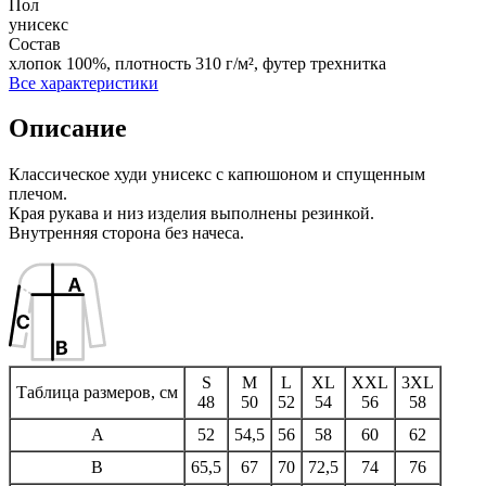
Пол
унисекс
Состав
хлопок 100%, плотность 310 г/м², футер трехнитка
Все характеристики
Описание
Классическое худи унисекс с капюшоном и спущенным
плечом.
Края рукава и низ изделия выполнены резинкой.
Внутренняя сторона без начеса.
S
M
L
XL
XXL
3XL
Таблица размеров, см
48
50
52
54
56
58
A
52
54,5
56
58
60
62
B
65,5
67
70
72,5
74
76