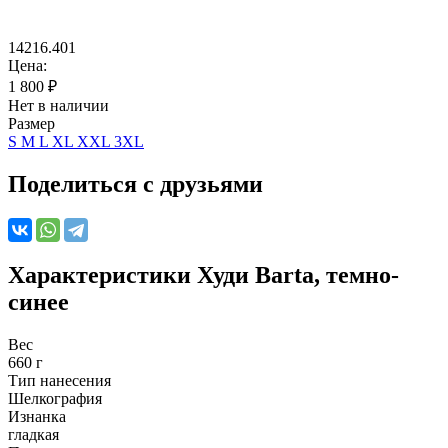
14216.401
Цена:
1 800
₽
Нет в наличии
Размер
S
M
L
XL
XXL
3XL
Поделиться с друзьями
Характеристики
Худи Barta, темно-
синее
Вес
660 г
Тип нанесения
Шелкография
Изнанка
гладкая