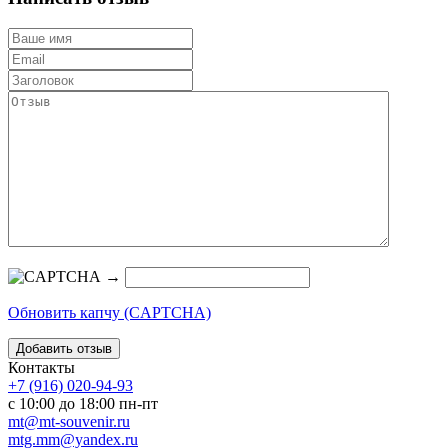
→
Обновить капчу (CAPTCHA)
Контакты
+7 (916) 020-94-93
с 10:00 до 18:00 пн-пт
mt@mt-souvenir.ru
mtg.mm@yandex.ru