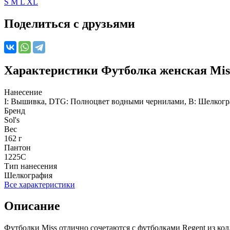
S
M
L
XL
Поделиться с друзьями
Характеристики
Футболка женская Miss
Нанесение
I: Вышивка, DTG: Полноцвет водными чернилами, B: Шелкографи
Бренд
Sol's
Вес
162 г
Пантон
1225C
Тип нанесения
Шелкография
Все характеристики
Описание
Футболки Miss отлично сочетаются с футболками Regent из кол