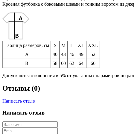
Кроеная футболка с боковыми швами и тонким воротом из джер
Таблица размеров, см
S
M
L
XL
XXL
A
40
43
46
49
52
B
58
60
62
64
66
Допускаются отклонения в 5% от указанных параметров по разм
Отзывы (0)
Написать отзыв
Написать отзыв