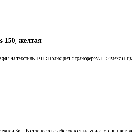
 150, желтая
я на текстиль, DTF: Полноцвет с трансфером, F1: Флекс (1 цвет
лекции Sols. В отличие от футболок в стиле унисекс, они прита