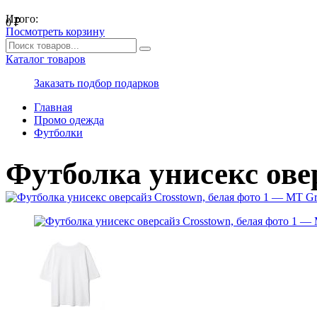
Итого:
0
₽
Посмотреть корзину
Каталог товаров
Заказать подбор подарков
Главная
Промо одежда
Футболки
Футболка унисекс овер