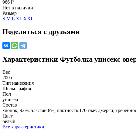
966
₽
Нет в наличии
Размер
S
M
L
XL
XXL
Поделиться с друзьями
Характеристики
Футболка унисекс овер
Вес
200 г
Тип нанесения
Шелкография
Пол
унисекс
Состав
хлопок, 92%; эластан 8%, плотность 170 г/м²; джерси; гребенно
Цвет
белый
Все характеристики