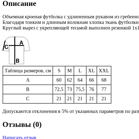
Описание
Объемная кроеная футболка с удлиненным рукавом из гребенно
Благодаря тонким и длинным волокнам хлопка ткань футболки о
Круглый вырез с укрепляющей тесьмой выполнен резинкой 1x1
Таблица размеров, см
S
M
L
XL
XXL
A
60
62
64
66
68
B
72,5
73
75,5
76
77
C
21
21
21
21
21
Допускаются отклонения в 5% от указанных параметров по раз
Отзывы (0)
Написать отзыв