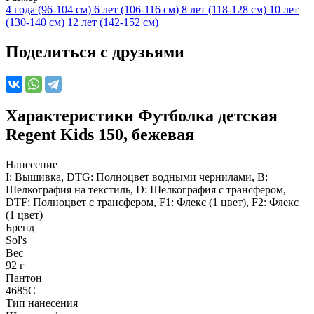
4 года (96-104 см)
6 лет (106-116 см)
8 лет (118-128 см)
10 лет
(130-140 см)
12 лет (142-152 см)
Поделиться с друзьями
Характеристики
Футболка детская
Regent Kids 150, бежевая
Нанесение
I: Вышивка, DTG: Полноцвет водными чернилами, B:
Шелкография на текстиль, D: Шелкография с трансфером,
DTF: Полноцвет с трансфером, F1: Флекс (1 цвет), F2: Флекс
(1 цвет)
Бренд
Sol's
Вес
92 г
Пантон
4685C
Тип нанесения