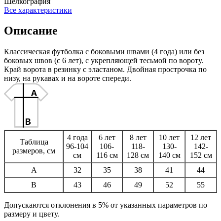
Шелкография
Все характеристики
Описание
Классическая футболка с боковыми швами (4 года) или без
боковых швов (с 6 лет), с укрепляющей тесьмой по вороту.
Край ворота в резинку с эластаном. Двойная прострочка по
низу, на рукавах и на вороте спереди.
4 года
6 лет
8 лет
10 лет
12 лет
Таблица
96-104
106-
118-
130-
142-
размеров, см
см
116 см
128 см
140 см
152 см
A
32
35
38
41
44
B
43
46
49
52
55
Допускаются отклонения в 5% от указанных параметров по
размеру и цвету.