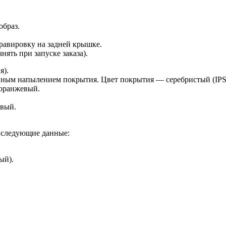
образ.
гравировку на задней крышке.
ять при запуске заказа).
я).
нным напылением покрытия. Цвет покрытия — серебристый (IPS
 оранжевый.
евый.
а следующие данные:
ый).