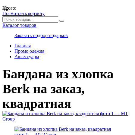
Итого:
0
₽
Посмотреть корзину
Каталог товаров
Заказать подбор подарков
Главная
Промо одежда
Аксессуары
Бандана из хлопка
Berk на заказ,
квадратная